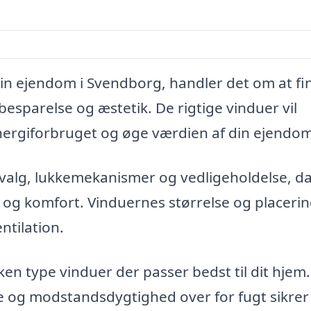
din ejendom i Svendborg, handler det om at fi
esparelse og æstetik. De rigtige vinduer vil
energiforbruget og øge værdien af din ejendom
levalg, lukkemekanismer og vedligeholdelse, d
 og komfort. Vinduernes størrelse og placeri
entilation.
ken type vinduer der passer bedst til dit hjem
e og modstandsdygtighed over for fugt sikrer