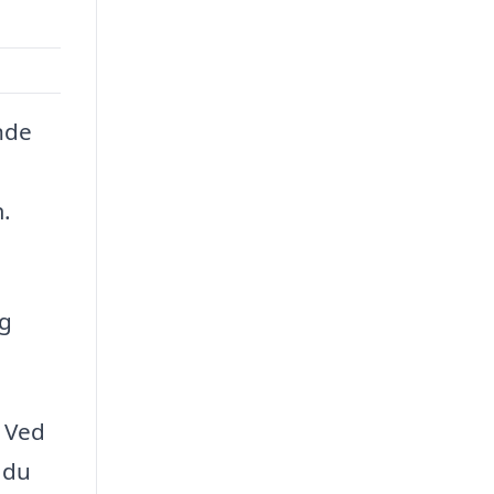
nde
.
a
ng
. Ved
 du