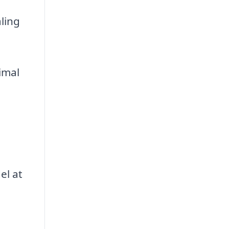
ling
imal
l
el at