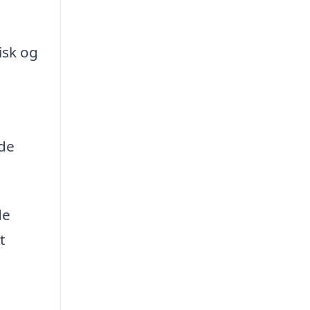
isk og
ede
de
t